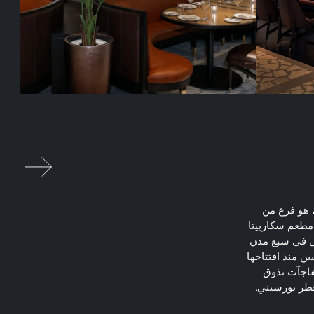
، هو فرع من
مطعم سكاربيتا
لفعل في سبع مدن
ن منذ افتتاحها
مفاجآت تذوق
وفطر بورسيني.