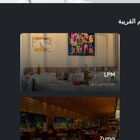
 القريبة
LPM
غير+رسمي أنيق
Zuma