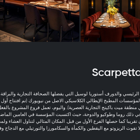
الرئيسي والدورف أستوريا لوسيل التي يفضلها الصحافة التجارية والبراقة
لمؤسسات المطبخ الإيطالي الكلاسيكي الاصل من نيويورك (تم افتتاح أول 
عام 2008 في منطقة ميت باكيتج التجارية العصرية). واليوم، تعمل فروع المشروع با
في ذلك روما وطوكيو والدوحة، حيث اكتسبت المؤسسة في العامين الماضيي
 تقريبا كما حصلها الفرع الأول من قبل. المكان المثالي لتناول العشاء ول
لا تفوت الريزوتو مع اليقطين والكمأة والسكامورزا والتورتيلي مع الدجاج 