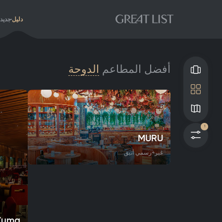
دليل
جديد
أفضل المطاعم
الدوحة
تنسيق التصفح
تنسيق الشبكة
خريطة
1
فلاتر
MURU
غير+رسمي أنيق
Zuma