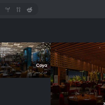
Coya
غير+رسمي أنيق