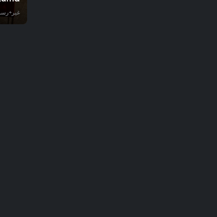
غير+رسم