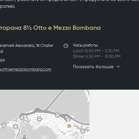
тралию.
торана 8½ Otto e Mezzo Bombana
Часы работы:
andmark Alexandra, 18 Chater
Lunch 12:00 PM – 2:30 PM
al
Dinner 6:30 PM – 10:30 PM
859
Bar 12:00 PM - 12:00 AM
Показать больше
w.ottoemezzobombana.com
Sunday closed