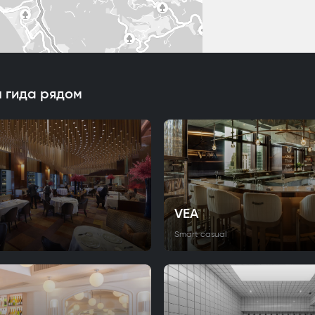
 гида рядом
VEA
Smart casual