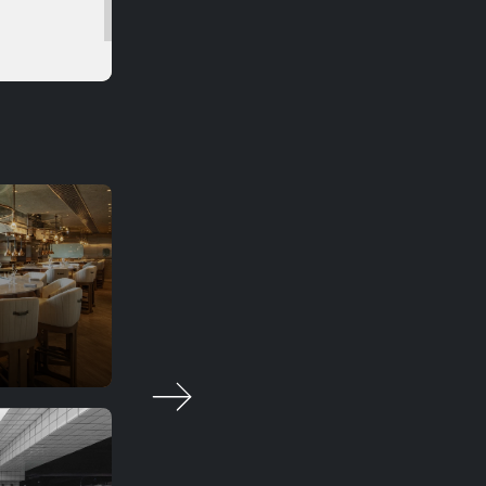
Caprice
Fine dining