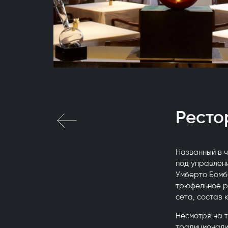
Ресто
Названный в ч
под управлен
Умберто Бомба
трюфельное ри
сета, состав 
Несмотря на т
традиционалис