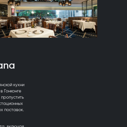
ana
нской кухни
в Гонконге
я пропустить
устационных
х поставок.
та, включая