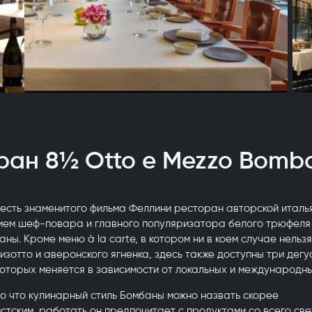
ран 8½ Otto e Mezzo Bomb
есть знаменитого фильма Феллини ресторан авторской италья
ием шеф-повара и главного популяризатора белого трюфеля 
ны. Кроме меню à la carte, в котором ни в коем случае нельз
зотто и аверонского ягненка, здесь также доступны три дег
которых меняется в зависимости от локальных и международны
о что кулинарный стиль Бомбаны можно назвать скорее
тским, работать он предпочитает с продуктами со всего све