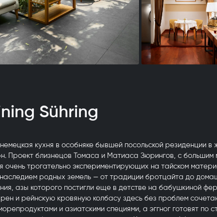
ining Sühring
немецкая кухня в особняке бывшей посольской резиденции в 
н. Проект близнецов Томаса и Матиаса Зюрингов, с большим
емя очень трогательно экспериментирующих на тайском матер
 наследием родных земель — от традиции бротцайта до дома
ия, азы которого постигли еще в детстве на бабушкиной фер
хрен и рейнскую кровяную колбасу здесь без проблем сочета
морепродуктами и азиатскими специями, а эггног готовят по 