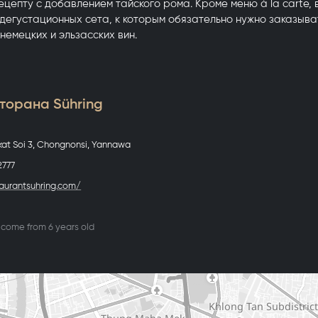
цепту с добавлением тайского рома. Кроме меню à la carte, в
дегустационных сета, к которым обязательно нужно заказыва
немецких и эльзасских вин.
торана Sühring
Akat Soi 3, Chongnonsi, Yannawa
2777
taurantsuhring.com/
lcome from 6 years old