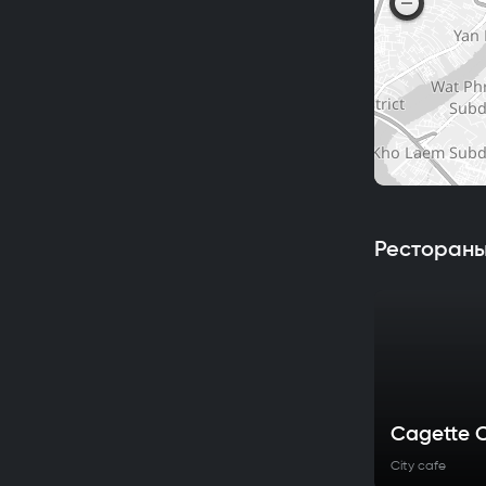
Рестораны
Cagette C
City cafe