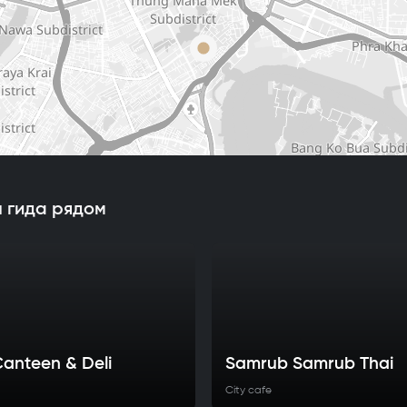
 гида рядом
anteen & Deli
Samrub Samrub Thai
City cafe