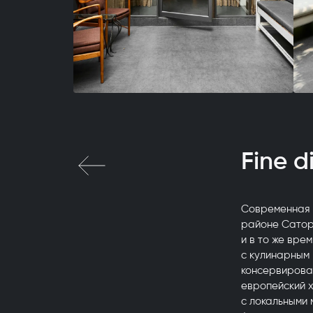
Fine d
Современная 
районе Сатор
и в то же вр
с кулинарным
консервирован
европейский 
с локальными 