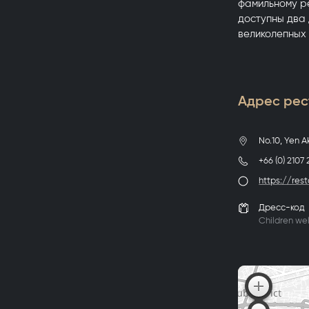
фамильному ре
доступны два 
великолепных 
Адрес рес
No.10, Yen 
+66 (0) 2107 
https://res
Дресс-код
Children we