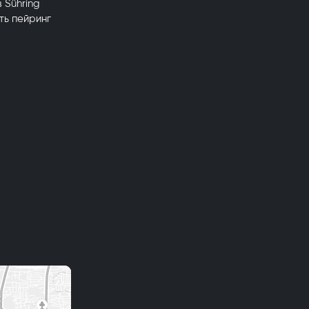
 Sühring
ть пейринг