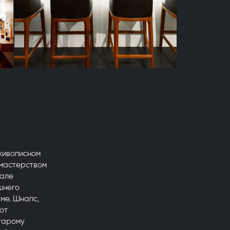
живописном
 мастерством
иале
шнего
ме. Шнапс,
ют
старому